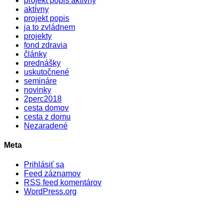
projekt popis aktívny
aktívny
projekt popis
ja to zvládnem
projekty
fond zdravia
články
prednášky
uskutočnené
semináre
novinky
2perc2018
cesta domov
cesta z domu
Nezaradené
Meta
Prihlásiť sa
Feed záznamov
RSS feed komentárov
WordPress.org