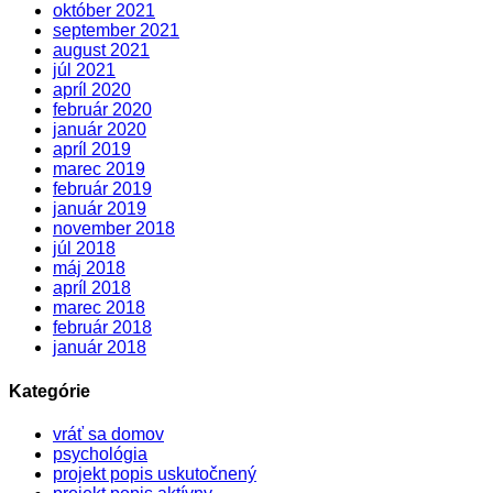
október 2021
september 2021
august 2021
júl 2021
apríl 2020
február 2020
január 2020
apríl 2019
marec 2019
február 2019
január 2019
november 2018
júl 2018
máj 2018
apríl 2018
marec 2018
február 2018
január 2018
Kategórie
vráť sa domov
psychológia
projekt popis uskutočnený