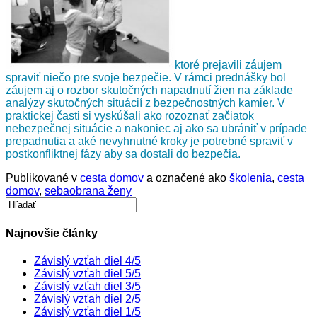
ktoré prejavili záujem
spraviť niečo pre svoje bezpečie. V rámci prednášky bol
záujem aj o rozbor skutočných napadnutí žien na základe
analýzy skutočných situácií z bezpečnostných kamier. V
praktickej časti si vyskúšali ako rozoznať začiatok
nebezpečnej situácie a nakoniec aj ako sa ubrániť v prípade
prepadnutia a aké nevyhnutné kroky je potrebné spraviť v
postkonfliktnej fázy aby sa dostali do bezpečia.
Publikované v
cesta domov
a označené ako
školenia
,
cesta
domov
,
sebaobrana ženy
Najnovšie články
Závislý vzťah diel 4/5
Závislý vzťah diel 5/5
Závislý vzťah diel 3/5
Závislý vzťah diel 2/5
Závislý vzťah diel 1/5