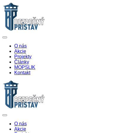
O nás
Akcie
Projekty
Články
MOPSLIK
Kontakt
O nás
Akcie