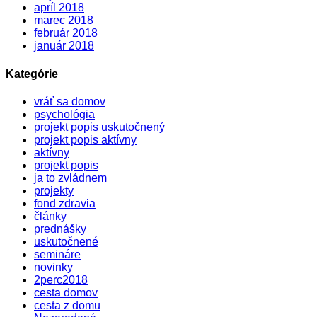
apríl 2018
marec 2018
február 2018
január 2018
Kategórie
vráť sa domov
psychológia
projekt popis uskutočnený
projekt popis aktívny
aktívny
projekt popis
ja to zvládnem
projekty
fond zdravia
články
prednášky
uskutočnené
semináre
novinky
2perc2018
cesta domov
cesta z domu