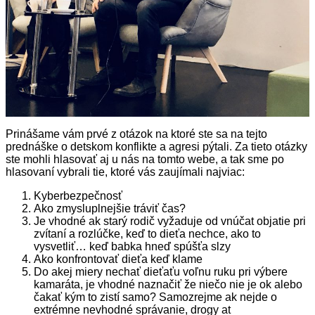
Prinášame vám prvé z otázok na ktoré ste sa na tejto
prednáške o detskom konflikte a agresi pýtali. Za tieto otázky
ste mohli hlasovať aj u nás na tomto webe, a tak sme po
hlasovaní vybrali tie, ktoré vás zaujímali najviac:
Kyberbezpečnosť
Ako zmysluplnejšie tráviť čas?
Je vhodné ak starý rodič vyžaduje od vnúčat objatie pri
zvítaní a rozlúčke, keď to dieťa nechce, ako to
vysvetliť… keď babka hneď spúšťa slzy
Ako konfrontovať dieťa keď klame
Do akej miery nechať dieťaťu voľnu ruku pri výbere
kamaráta, je vhodné naznačiť že niečo nie je ok alebo
čakať kým to zistí samo? Samozrejme ak nejde o
extrémne nevhodné správanie, drogy at