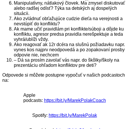
Manipulatívny, nátlakový človek. Ma zmysel diskutovať
alebo radšej odísť? Týka sa detských aj dospelých
situácii.
Ako zvládnuť obťažujúce cudzie dieťa na verejnosti a
nevstúpiť do konfliktu?
Ak mame učiť pravidlám pri konflikte/súboji a dôjde ku
konfliktu, agresor predsa pravidla nerešpektuje a teda
vyhrá/ublíži vždy.
Ako reagovať ak 12r dcéra na slušnú požiadavku napr.
vynes kos najprv neodpovedá a po zopakovaní prosby
odpovie nie, nechcem
– Dá sa prosím zavolať vás napr. do škôlky/školy na
prezentáciu ohľadom konfliktov pre deti?
Odpovede si môžete postupne vypočuť v našich podcastoch
na:
Apple
podcasts:
https://bit.ly/MarekPolakCoach
Spotify:
https://bit.ly/MarekPolak