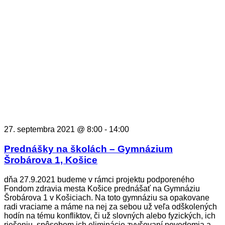
27. septembra 2021 @ 8:00
-
14:00
Prednášky na školách – Gymnázium
Šrobárova 1, Košice
dňa 27.9.2021 budeme v rámci projektu podporeného
Fondom zdravia mesta Košice prednášať na Gymnáziu
Šrobárova 1 v Košiciach. Na toto gymnáziu sa opakovane
radi vraciame a máme na nej za sebou už veľa odškolených
hodín na tému konfliktov, či už slovných alebo fyzických, ich
riešeniu, spôsobom ich eliminácie zvyšovaní povedomia a