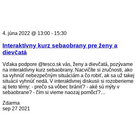
4. júna 2022 @ 13:00
-
15:30
Interaktívny kurz sebaobrany pre ženy a
dievčatá
Vďaka podpore @tesco.sk vás, ženy a dievčatá, pozývame
na interaktívny kurz sebaobrany. Nacvičíte si zručnosti, ako
sa vyhnúť nebezpečným situáciám a čo robiť, ak sa už takej
situácii vyhnúť nedá. V interaktívnej diskusii si rozoberieme
aj tieto témy: - prečo sa vôbec brániť? - aké sú mýty v
sebaobrane? - čím si vieme naozaj pomôcť?…
Zdarma
sep
27
2021