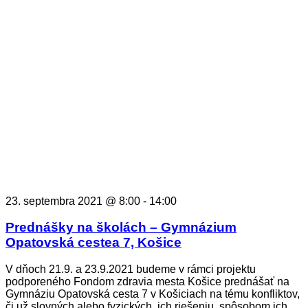
23. septembra 2021 @ 8:00
-
14:00
Prednášky na školách – Gymnázium
Opatovská cestea 7, Košice
V dňoch 21.9. a 23.9.2021 budeme v rámci projektu
podporeného Fondom zdravia mesta Košice prednášať na
Gymnáziu Opatovská cesta 7 v Košiciach na tému konfliktov,
či už slovných alebo fyzických, ich riešeniu, spôsobom ich