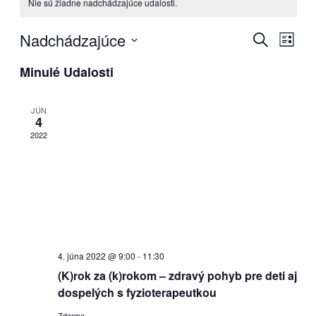
Nie sú žiadne nadchádzajúce udalosti.
Nadchádzajúce
Udalosti
Udal
Vyhľadať
Zozna
Navi
Search
Vyberte
Zobr
Minulé Udalosti
dátum.
and
Views
JÚN
Navigati
4
2022
4. júna 2022 @ 9:00
-
11:30
(K)rok za (k)rokom – zdravý pohyb pre deti aj
dospelých s fyzioterapeutkou
Zdarma