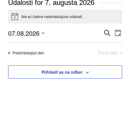
Udalosti for 7. augusta 2026
Nie sú žiadne nadchádzajúce udalosti.
Notice
07.08.2026
Udalosti
Udal
Vyhľadať
Deň
Navi
Search
Vyberte
Zobr
dátum.
and
Ďalší deň
Predchádzajúci deň
Views
Navigati
Prihlásiť sa na odber