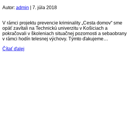
Autor:
admin
|
7. júla 2018
V rámci projektu prevencie kriminality „Cesta domov“ sme
opäť zavítali na Technickú univerzitu v Košiciach a
pokračovali v školeniach situačnej pozornosti a sebaobrany
v rámci hodín telesnej výchovy. Týmto ďakujeme…
Čítať ďalej