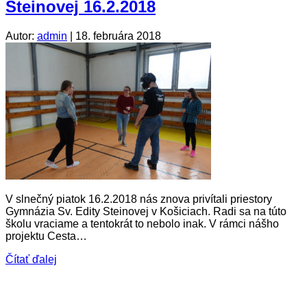
Steinovej 16.2.2018
Autor:
admin
|
18. februára 2018
V slnečný piatok 16.2.2018 nás znova privítali priestory
Gymnázia Sv. Edity Steinovej v Košiciach. Radi sa na túto
školu vraciame a tentokrát to nebolo inak. V rámci nášho
projektu Cesta…
Čítať ďalej