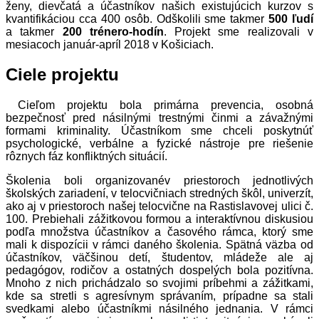
ženy, dievčatá a účastníkov našich existujúcich kurzov s
kvantifikáciou cca 400 osôb. Odškolili sme takmer
500 ľudí
a takmer
200 trénero-hodín
. Projekt sme realizovali v
mesiacoch január-apríl 2018 v Košiciach.
Ciele projektu
Cieľom projektu bola primárna prevencia, osobná
bezpečnosť pred násilnými trestnými činmi a závažnými
formami kriminality. Účastníkom sme chceli poskytnúť
psychologické, verbálne a fyzické nástroje pre riešenie
rôznych fáz konfliktných situácií.
Školenia boli organizovanév priestoroch jednotlivých
školských zariadení, v telocvičniach stredných škôl, univerzít,
ako aj v priestoroch našej telocvične na Rastislavovej ulici č.
100. Prebiehali zážitkovou formou a interaktívnou diskusiou
podľa množstva účastníkov a časového rámca, ktorý sme
mali k dispozícii v rámci daného školenia. Spätná väzba od
účastníkov, väčšinou detí, študentov, mládeže ale aj
pedagógov, rodičov a ostatných dospelých bola pozitívna.
Mnoho z nich prichádzalo so svojimi príbehmi a zážitkami,
kde sa stretli s agresívnym správaním, prípadne sa stali
svedkami alebo účastníkmi násilného jednania. V rámci