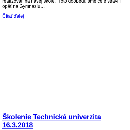
realizovali na našej škole.“ Toto doobedu sme celé strávili
opäť na Gymnáziu…
Čítať ďalej
Školenie Technická univerzita
16.3.2018