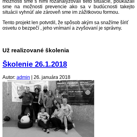
možností sme s nimi rozanalyzovali tieto situácie, poukázali
sme na možnosti prevencie ako sa v budúcnosti takejto
situácii vyhnúť ale zároveň sme im zážitkovou formou.
Tento projekt len potvrdil, že spôsob akým sa snažíme šíriť
osvetu o bezpečí , jeho vnímaní a zvyšovaní je správny.
Už realizované školenia
Školenie 26.1.2018
Autor:
admin
|
26. januára 2018