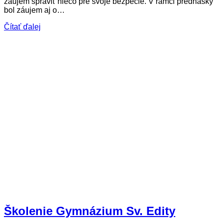
záujem spraviť niečo pre svoje bezpečie. V rámci prednášky
bol záujem aj o…
Čítať ďalej
Školenie Gymnázium Sv. Edity