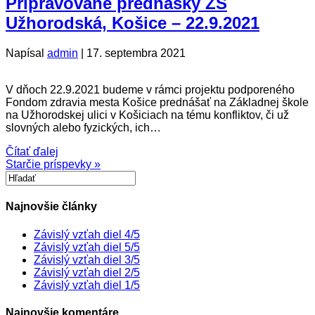
Pripravované prednášky ZŠ
Užhorodská, Košice – 22.9.2021
Napísal
admin
|
17. septembra 2021
V dňoch 22.9.2021 budeme v rámci projektu podporeného
Fondom zdravia mesta Košice prednášať na Základnej škole
na Užhorodskej ulici v Košiciach na tému konfliktov, či už
slovných alebo fyzických, ich…
Čítať ďalej
Starčie príspevky »
Najnovšie články
Závislý vzťah diel 4/5
Závislý vzťah diel 5/5
Závislý vzťah diel 3/5
Závislý vzťah diel 2/5
Závislý vzťah diel 1/5
Najnovšie komentáre