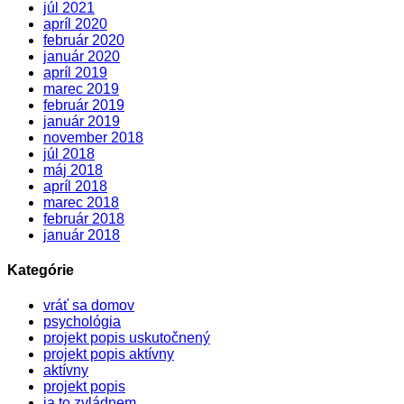
júl 2021
apríl 2020
február 2020
január 2020
apríl 2019
marec 2019
február 2019
január 2019
november 2018
júl 2018
máj 2018
apríl 2018
marec 2018
február 2018
január 2018
Kategórie
vráť sa domov
psychológia
projekt popis uskutočnený
projekt popis aktívny
aktívny
projekt popis
ja to zvládnem