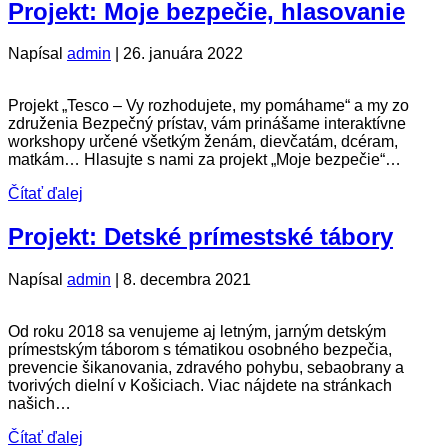
Projekt: Moje bezpečie, hlasovanie
Napísal
admin
|
26. januára 2022
Projekt „Tesco – Vy rozhodujete, my pomáhame“ a my zo
združenia Bezpečný prístav, vám prinášame interaktívne
workshopy určené všetkým ženám, dievčatám, dcéram,
matkám… Hlasujte s nami za projekt „Moje bezpečie“…
Čítať ďalej
Projekt: Detské prímestské tábory
Napísal
admin
|
8. decembra 2021
Od roku 2018 sa venujeme aj letným, jarným detským
prímestským táborom s tématikou osobného bezpečia,
prevencie šikanovania, zdravého pohybu, sebaobrany a
tvorivých dielní v Košiciach. Viac nájdete na stránkach
našich…
Čítať ďalej