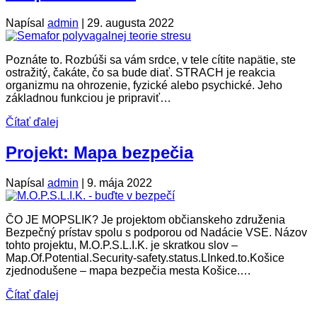
Napísal
admin
|
29. augusta 2022
Poznáte to. Rozbúši sa vám srdce, v tele cítite napätie, ste
ostražitý, čakáte, čo sa bude diať. STRACH je reakcia
organizmu na ohrozenie, fyzické alebo psychické. Jeho
základnou funkciou je pripraviť…
Čítať ďalej
Projekt: Mapa bezpečia
Napísal
admin
|
9. mája 2022
ČO JE MOPSLIK? Je projektom občianskeho združenia
Bezpečný prístav spolu s podporou od Nadácie VSE. Názov
tohto projektu, M.O.P.S.L.I.K. je skratkou slov –
Map.Of.Potential.Security-safety.status.LInked.to.Košice
zjednodušene – mapa bezpečia mesta Košice.…
Čítať ďalej