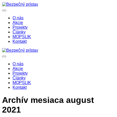
O nás
Akcie
Projekty
Články
MOPSLIK
Kontakt
O nás
Akcie
Projekty
Články
MOPSLIK
Kontakt
Archív mesiaca august
2021